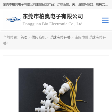
东莞市柏奥电子有限公司主要经营产品：浮球液位开关、油位传感器、机械式油表、浮球液位计、水位控制浮球阀、料位开关，水流开关、油水位控制配套仪表等。柏奥电子，您可信赖的合作伙伴
东莞市柏奥电子有限公司
Dongguan Bio Electronic Co., Ltd
当前位置：
首页
>
供应商机
>
浮球液位开关
> 南阳电缆浮球液位开
浮球液位开关
油位传感器
关厂
机械式油表
水流开关
料位开关
油位表
磁性浮球
浮球阀
磁翻板液位计
转速表