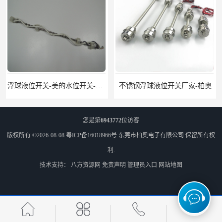
浮球液位开关-美的水位开关-水位计定制-柏奥
不锈钢浮球液位开关厂家-柏奥
您是第
6943772
位访客
版权所有 ©2026-08-08
粤ICP备16018966号
东莞市柏奥电子有限公司
保留所有权
利.
技术支持：
八方资源网
免责声明
管理员入口
网站地图
不锈钢浮球开关-赫斯曼液位开关定制-柏奥
浮球开关原理-液位开关种类