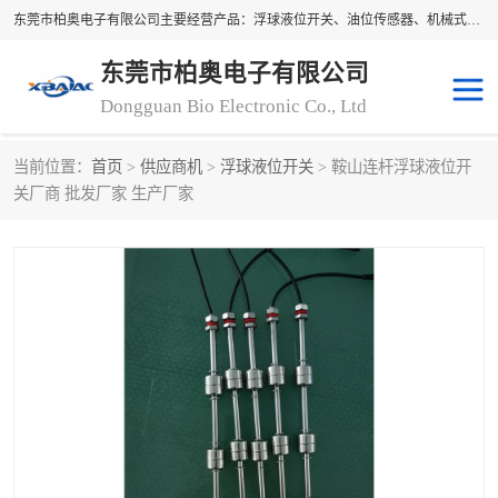
东莞市柏奥电子有限公司主要经营产品：浮球液位开关、油位传感器、机械式油表、浮球液位计、水位控制浮球阀、料位开关，水流开关、油水位控制配套仪表等。柏奥电子，您可信赖的合作伙伴
东莞市柏奥电子有限公司
Dongguan Bio Electronic Co., Ltd
当前位置：
首页
>
供应商机
>
浮球液位开关
> 鞍山连杆浮球液位开
浮球液位开关
油位传感器
关厂商 批发厂家 生产厂家
机械式油表
水流开关
料位开关
油位表
磁性浮球
浮球阀
磁翻板液位计
转速表