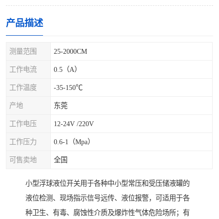
产品描述
测量范围
25-2000CM
工作电流
0.5（A）
工作温度
-35-150℃
产地
东莞
工作电压
12-24V /220V
工作压力
0.6-1（Mpa）
可售卖地
全国
小型浮球液位开关用于各种中小型常压和受压储液罐的
液位检测、现场指示信号远传、液位报警，可适用于各
种卫生、有毒、腐蚀性介质及爆炸性气体危险场所；有