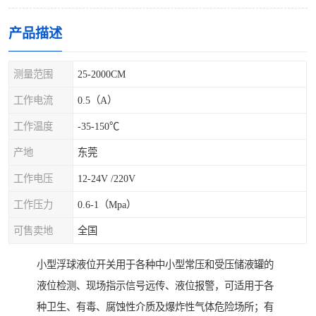
产品描述
测量范围
25-2000CM
工作电流
0.5（A）
工作温度
-35-150℃
产地
东莞
工作电压
12-24V /220V
工作压力
0.6-1（Mpa）
可售卖地
全国
小型浮球液位开关用于各种中小型常压和受压储液罐的
液位检测、现场指示信号远传、液位报警，可适用于各
种卫生、有毒、腐蚀性介质及爆炸性气体危险场所；有