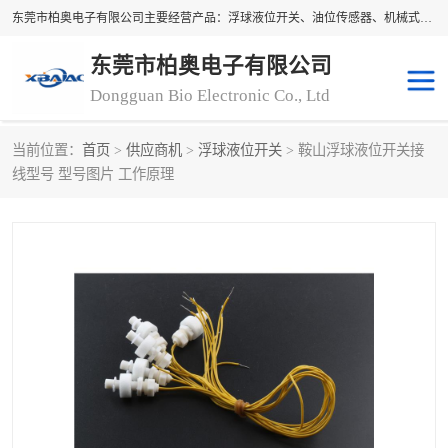
东莞市柏奥电子有限公司主要经营产品：浮球液位开关、油位传感器、机械式油表、浮球液位计、水位控制浮球阀、料位开关，水流开关、油水位控制配套仪表等。柏奥电子，您可信赖的合作伙伴
东莞市柏奥电子有限公司
Dongguan Bio Electronic Co., Ltd
当前位置：
首页
>
供应商机
>
浮球液位开关
> 鞍山浮球液位开关接
浮球液位开关
油位传感器
线型号 型号图片 工作原理
机械式油表
水流开关
料位开关
油位表
磁性浮球
浮球阀
磁翻板液位计
转速表