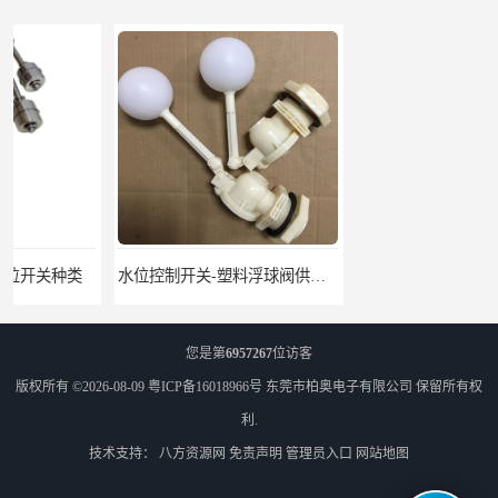
水位控制开关-塑料浮球阀供应-柏奥
净水机塑料浮球阀定制-东莞塑料浮球阀生产厂家
您是第
6957267
位访客
版权所有 ©2026-08-09
粤ICP备16018966号
东莞市柏奥电子有限公司
保留所有权
利.
技术支持：
八方资源网
免责声明
管理员入口
网站地图