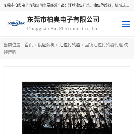
东莞市柏奥电子有限公司主要经营产品：浮球液位开关、油位传感器、机械式油表、浮球液位计、水位控制浮球阀、料位开关，水流开关、油水位控制配套仪表等。柏奥电子，您可信赖的合作伙伴
东莞市柏奥电子有限公司
Dongguan Bio Electronic Co., Ltd
当前位置：
首页
>
供应商机
>
油位传感器
> 盘锦油位传感器代理 欢
浮球液位开关
油位传感器
迎选购
机械式油表
水流开关
料位开关
油位表
磁性浮球
浮球阀
磁翻板液位计
转速表