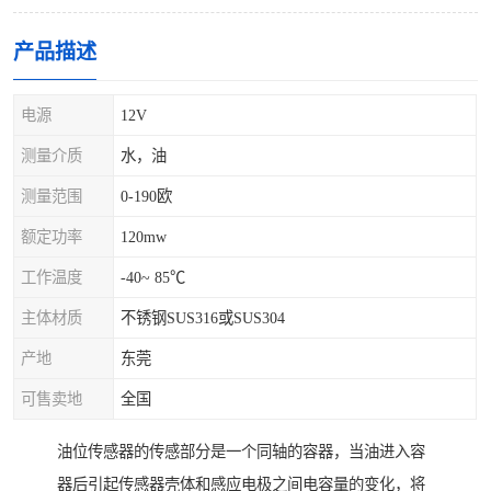
产品描述
电源
12V
测量介质
水，油
测量范围
0-190欧
额定功率
120mw
工作温度
-40~ 85℃
主体材质
不锈钢SUS316或SUS304
产地
东莞
可售卖地
全国
油位传感器的传感部分是一个同轴的容器，当油进入容
器后引起传感器壳体和感应电极之间电容量的变化，将