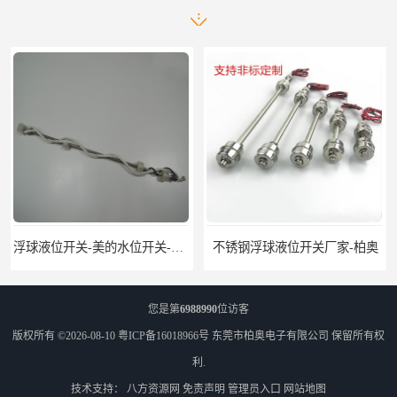
浮球液位开关-美的水位开关-水位计定制-柏奥
不锈钢浮球液位开关厂家-柏奥
您是第
6988990
位访客
版权所有 ©2026-08-10
粤ICP备16018966号
东莞市柏奥电子有限公司
保留所有权
利.
技术支持：
八方资源网
免责声明
管理员入口
网站地图