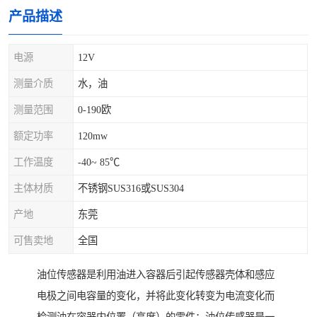
产品描述
电源
12V
测量介质
水，油
测量范围
0-190欧
额定功率
120mw
工作温度
-40~ 85℃
主体材质
不锈钢SUS316或SUS304
产地
东莞
可售卖地
全国
油位传感器是利用油进入容器后引起传感器壳体和感应
电极之间电容量的变化，并将此变化转变为电流变化而