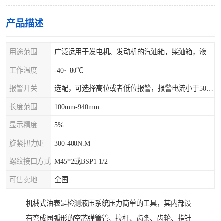
产品描述
用途范围
广泛运用于发电机、发动机的汽油箱，柴油箱，液压站，水箱上
工作温度
-40~ 80℃
报警开关
选配，可选择高位或者低位报警，报警电流小于500mA，报警点可设在9/10和1/10位置
长度范围
100mm-940mm
显示精度
5%
旋紧扭力矩
300-400N.M
螺纹接口方式
M45*2或BSP1 1/2
可售卖地
全国
机械式油表是检测液压系统压力简单的工具，其内部设
有弯成园弧形的空芯弹簧管、拉杆、齿条、齿轮、指针