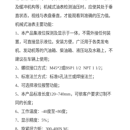
及缓冲机构等；机械式油表检测油压时，应使其处于垂
直状态，视线与表盘垂直，才能观看到准确的压力值。
机械式油表主要功能：
1、本产品集液位探测及显示于一体，不需外接任何装
置，可直接显示液位。安装方便，广泛用于各类发电
机、发动机等的汽油箱、柴油箱、液压站及水箱上，不
建议在车辆上使用；
2、螺纹接口方式：M45*2或BSP1 1/2 NPT 1 1/2；
3、标准法兰方式：标准6孔法兰或焊接法兰；
4、可选择液位报警功能；
5、本产品标准长度120~740mm，可依客户要求订制不
同的长度；
6、工作温度：-40度至+80度；
7、显示精度：5%；
8、旋紧扭力矩：300-400N.M；