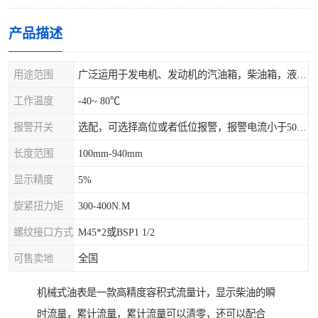
产品描述
用途范围
广泛运用于发电机、发动机的汽油箱，柴油箱，液压站，水箱上
工作温度
-40~ 80℃
报警开关
选配，可选择高位或者低位报警，报警电流小于500mA，报警点可设在9/10和1/10位置
长度范围
100mm-940mm
显示精度
5%
旋紧扭力矩
300-400N.M
螺纹接口方式
M45*2或BSP1 1/2
可售卖地
全国
机械式油表是一款高精度容积式流量计，显示柴油的瞬
时流量，累计流量，累计流量可以清零，还可以配合