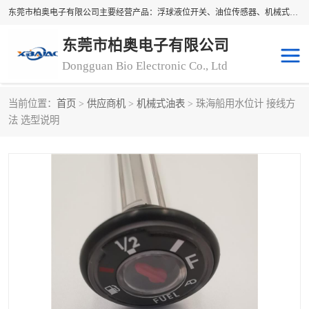
东莞市柏奥电子有限公司主要经营产品：浮球液位开关、油位传感器、机械式油表、浮球液位计、水位控制浮球阀、料位开关，水流开关、油水位控制配套仪表等。柏奥电子，您可信赖的合作伙伴
东莞市柏奥电子有限公司
Dongguan Bio Electronic Co., Ltd
当前位置：
首页
>
供应商机
>
机械式油表
> 珠海船用水位计 接线方
浮球液位开关
油位传感器
法 选型说明
机械式油表
水流开关
料位开关
油位表
磁性浮球
浮球阀
磁翻板液位计
转速表