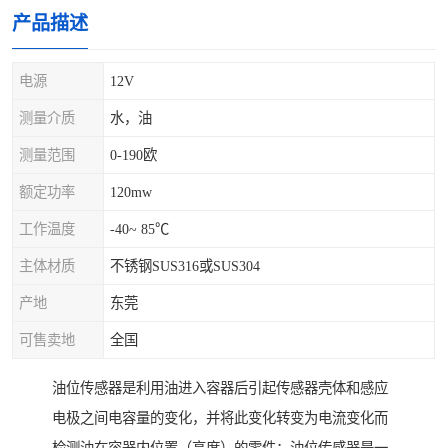
产品描述
电源
12V
测量介质
水，油
测量范围
0-190欧
额定功率
120mw
工作温度
-40~ 85℃
主体材质
不锈钢SUS316或SUS304
产地
东莞
可售卖地
全国
油位传感器是利用油进入容器后引起传感器壳体和感应
电极之间电容量的变化，并将此变化转变为电流变化而