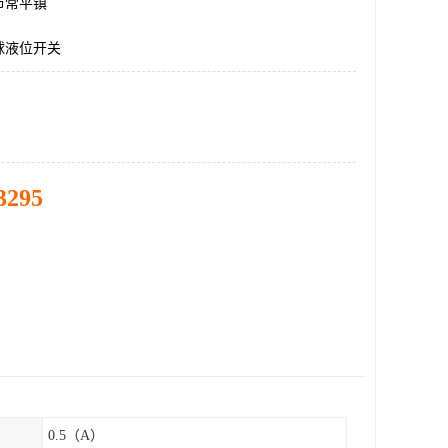
市常平镇
球液位开关
3295
0.5（A）