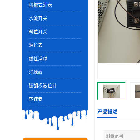
机械式油表
水流开关
料位开关
油位表
磁性浮球
浮球阀
磁翻板液位计
转速表
产品描述
测量范围