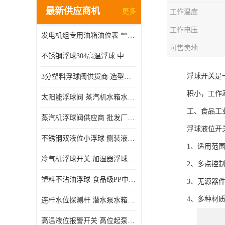
最新供应商机
更多
工作温度
工作电压
发电机组专用油箱油位表 **指针式机械式油表
可售卖地
不锈钢浮球304高温浮球 中空磁性浮球 规格齐全
浮球开关是
3分塑料浮球阀供货商 选型说明
积小，工作
太阳能浮球阀 蒸汽机水箱水位控制阀 规格齐全
工、食品工
蒸汽机浮球阀供应商 批发厂家 支持定制
浮球液位开
不锈钢双液位小浮球 侧装液位开关 金属304/316材质
1、适用范
冷气机浮球开关 加湿器浮球磁环 闪电发货
2、多点控
塑料不沾油浮球 食品级PP中空浮球302514
3、无源器
4、多种材
连杆水位探测杆 潜水泵水箱水位控制器 非标定制
高温液位报警开关 高位起泵低水位停泵 不锈钢浮球开关