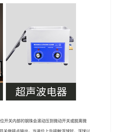
液位开关内部的钢珠会滚动压到微动开关或脱离微
银开关做接点输出，当液位上升接触浮球时，浮球以