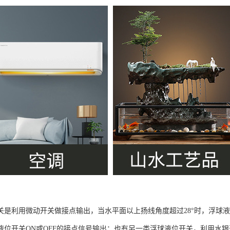
关是利用微动开关做接点输出，当水平面以上扬线角度超过28°时，浮球
液位开关ON或OFF的接点信号输出；也有另一类浮球液位开关，利用水