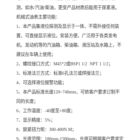
测，如水/汽油/柴油，更变产品材质后能用于尿素液。
机械式油表主要功能：
1、本产品集液位探测及显示于一体，不需外接任何装
置，可直接显示液位。安装方便，广泛用于各类发电
机、发动机等的汽油箱、柴油箱、液压站及水箱上，不
建议在车辆上使用；
2、螺纹接口方式：M45*2或BSP1 1/2 NPT 1 1/2；
3、标准法兰方式：标准6孔法兰或焊接法兰；
4、可选择液位报警功能；
5、本产品标准长度120~740mm，可依客户要求订制不
同的长度；
6、工作温度：-40度至+80度；
7、显示精度：5%；
8、旋紧扭力矩：300-400N.M；
9、长度范围：100mm-1500mm，长度可根据客户要求定