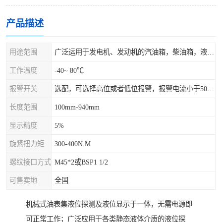
产品描述
用途范围
广泛运用于发电机、发动机的汽油箱，柴油箱，液压站，水箱上
工作温度
-40~ 80℃
报警开关
选配，可选择高位或者低位报警，报警电流小于500mA，报警点可设在9/10和1/10位置
长度范围
100mm-940mm
显示精度
5%
旋紧扭力矩
300-400N.M
螺纹接口方式
M45*2或BSP1 1/2
可售卖地
全国
机械式油表集液位探测及液位显示于一体，无需电源即
可正常工作；广泛应用于各类静态液体介质的液位探