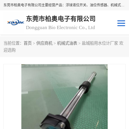
东莞市柏奥电子有限公司主要经营产品：浮球液位开关、油位传感器、机械式油表、浮球液位计、水位控制浮球阀、料位开关，水流开关、油水位控制配套仪表等。柏奥电子，您可信赖的合作伙伴
东莞市柏奥电子有限公司
Dongguan Bio Electronic Co., Ltd
当前位置：
首页
>
供应商机
>
机械式油表
> 盐城船用水位计厂家 欢
浮球液位开关
油位传感器
迎选购
机械式油表
水流开关
料位开关
油位表
磁性浮球
浮球阀
磁翻板液位计
转速表