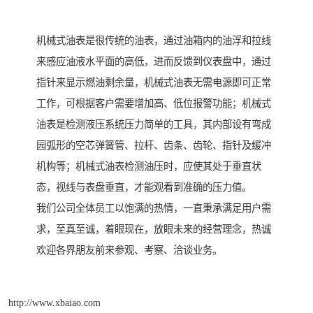
机械式油表是很传统的油表，通过油箱内的油浮和拉线
来感应油液水平面的高低，进而反馈到仪表盘中，通过
指针来显示燃油剩余量，机械式油表无需电源即可正常
工作，可根据客户需要增加高、低位报警功能；机械式
油表是检测液压系统压力简单的工具，其内部设有弯成
园弧形的空芯弹簧管、拉杆、齿条、齿轮、指针及缓冲
机构等；机械式油表检测油压时，应使其处于垂直状
态，视线与表盘垂直，才能观看到准确的压力值。
我们公司全体员工以饱满的热情，一直秉承满足用户需
求，至真至诚，着眼现在，放眼未来的经营理念，热诚
欢迎各界朋友前来参观、考察、洽谈业务。
http://www.xbaiao.com