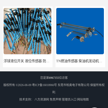
浮球液位开关 液位传感器 防腐塑料浮球开关M10
TN燃油传感器 柴油机发动机多功能吸回油传感器 性能稳定
您是第
6967355
位访客
版权所有 ©2026-08-09
粤ICP备16018966号
东莞市柏奥电子有限公司
保留所有权
利.
技术支持：
八方资源网
免责声明
管理员入口
网站地图