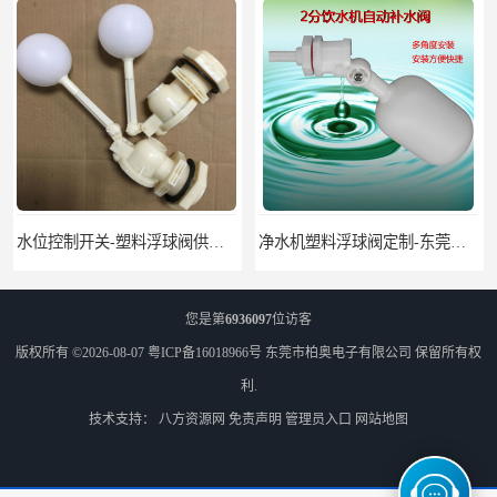
水位控制开关-塑料浮球阀供应-柏奥
净水机塑料浮球阀定制-东莞塑料浮球阀生产厂家
您是第
6936097
位访客
版权所有 ©2026-08-07
粤ICP备16018966号
东莞市柏奥电子有限公司
保留所有权
利.
技术支持：
八方资源网
免责声明
管理员入口
网站地图