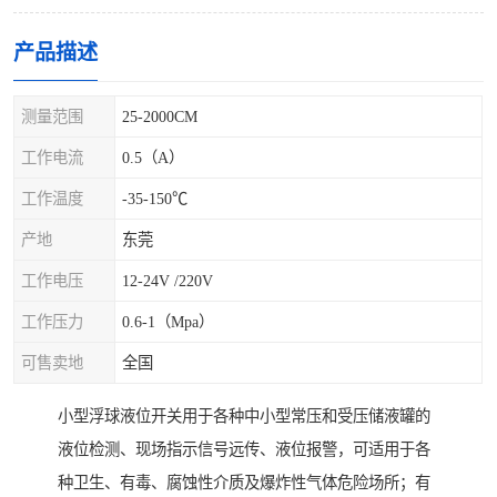
产品描述
测量范围
25-2000CM
工作电流
0.5（A）
工作温度
-35-150℃
产地
东莞
工作电压
12-24V /220V
工作压力
0.6-1（Mpa）
可售卖地
全国
小型浮球液位开关用于各种中小型常压和受压储液罐的
液位检测、现场指示信号远传、液位报警，可适用于各
种卫生、有毒、腐蚀性介质及爆炸性气体危险场所；有