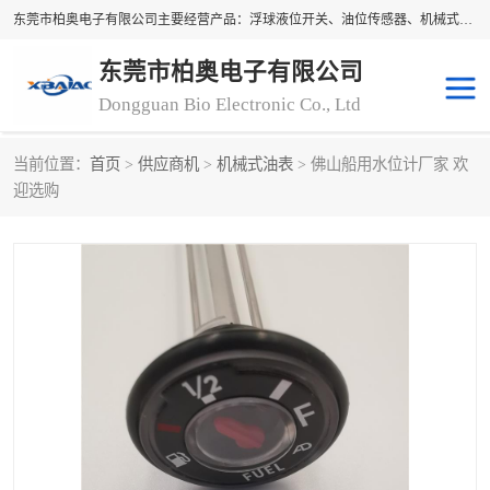
东莞市柏奥电子有限公司主要经营产品：浮球液位开关、油位传感器、机械式油表、浮球液位计、水位控制浮球阀、料位开关，水流开关、油水位控制配套仪表等。柏奥电子，您可信赖的合作伙伴
东莞市柏奥电子有限公司
Dongguan Bio Electronic Co., Ltd
当前位置：
首页
>
供应商机
>
机械式油表
> 佛山船用水位计厂家 欢
浮球液位开关
油位传感器
迎选购
机械式油表
水流开关
料位开关
油位表
磁性浮球
浮球阀
磁翻板液位计
转速表