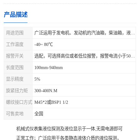
产品描述
用途范围
广泛运用于发电机、发动机的汽油箱，柴油箱，液压站，水箱上
工作温度
-40~ 80℃
报警开关
选配，可选择高位或者低位报警，报警电流小于500mA，报警点可设在9/10和1/10位置
长度范围
100mm-940mm
显示精度
5%
旋紧扭力矩
300-400N.M
螺纹接口方式
M45*2或BSP1 1/2
可售卖地
全国
机械式仪表集液位探测及液位显示于一体,无需电源即可
正常工作；广泛应用于各类静态液体介质的液位探测，