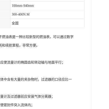
100mm-940mm
300-400N.M
全国
子燃油表是一种比较新型的燃油表，可以通过数字
耗和续航里程，非常方便。
，应使流量计的椭圆齿轮转动轴与地面平行；
流体中含有大量的夹杂物时，过滤器的口径应比一
流量计及过滤器前应安装气体分离器；
不使密封件突入流体内；