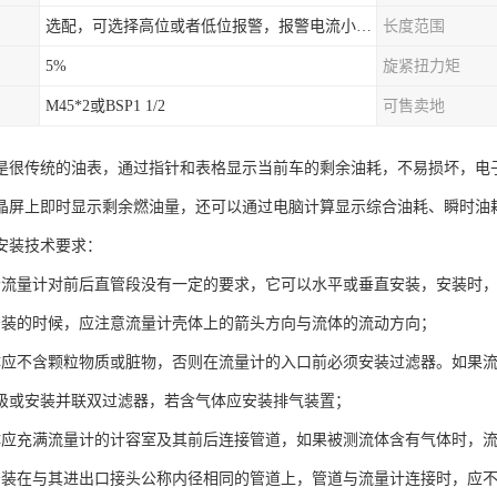
选配，可选择高位或者低位报警，报警电流小于500mA，报警点可设在9/10和1/10位置
长度范围
5%
旋紧扭力矩
M45*2或BSP1 1/2
可售卖地
是很传统的油表，通过指针和表格显示当前车的剩余油耗，不易损坏，电
晶屏上即时显示剩余燃油量，还可以通过电脑计算显示综合油耗、瞬时油
安装技术要求：
轮流量计对前后直管段没有一定的要求，它可以水平或垂直安装，安装时
安装的时候，应注意流量计壳体上的箭头方向与流体的流动方向；
体应不含颗粒物质或脏物，否则在流量计的入口前必须安装过滤器。如果
级或安装并联双过滤器，若含气体应安装排气装置；
体应充满流量计的计容室及其前后连接管道，如果被测流体含有气体时，
安装在与其进出口接头公称内径相同的管道上，管道与流量计连接时，应