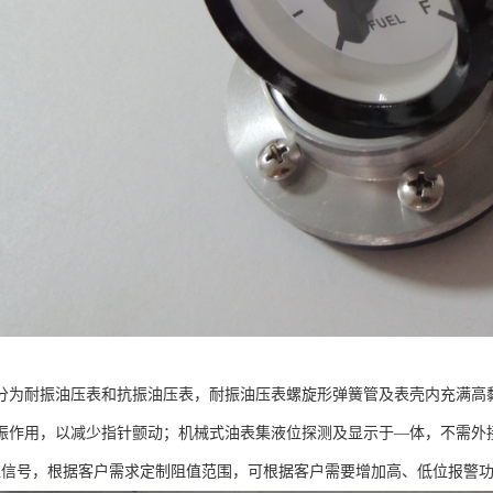
分为耐振油压表和抗振油压表，耐振油压表螺旋形弹簧管及表壳内充满高
振作用，以减少指针颤动；机械式油表集液位探测及显示于—体，不需外
阻信号，根据客户需求定制阻值范围，可根据客户需要增加高、低位报警