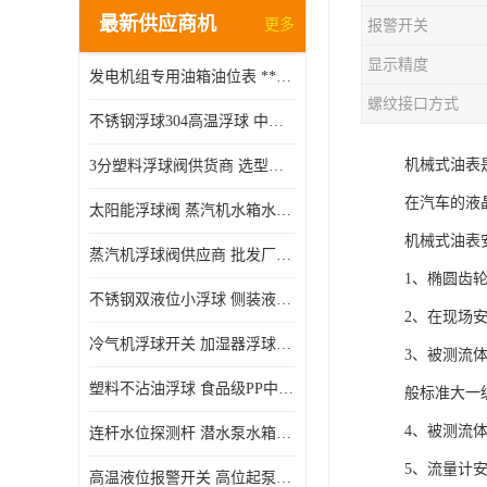
最新供应商机
更多
报警开关
显示精度
发电机组专用油箱油位表 **指针式机械式油表
螺纹接口方式
不锈钢浮球304高温浮球 中空磁性浮球 规格齐全
机械式油表
3分塑料浮球阀供货商 选型说明
在汽车的液
太阳能浮球阀 蒸汽机水箱水位控制阀 规格齐全
机械式油表
蒸汽机浮球阀供应商 批发厂家 支持定制
1、椭圆齿
不锈钢双液位小浮球 侧装液位开关 金属304/316材质
2、在现场
冷气机浮球开关 加湿器浮球磁环 闪电发货
3、被测流
塑料不沾油浮球 食品级PP中空浮球302514
般标准大一
4、被测流
连杆水位探测杆 潜水泵水箱水位控制器 非标定制
5、流量计
高温液位报警开关 高位起泵低水位停泵 不锈钢浮球开关