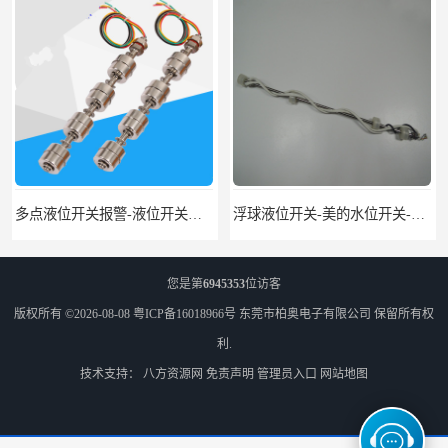
多点液位开关报警-液位开关公司-柏奥
浮球液位开关-美的水位开关-水位计定制-柏奥
您是第
6945353
位访客
版权所有 ©2026-08-08
粤ICP备16018966号
东莞市柏奥电子有限公司
保留所有权
利.
技术支持：
八方资源网
免责声明
管理员入口
网站地图