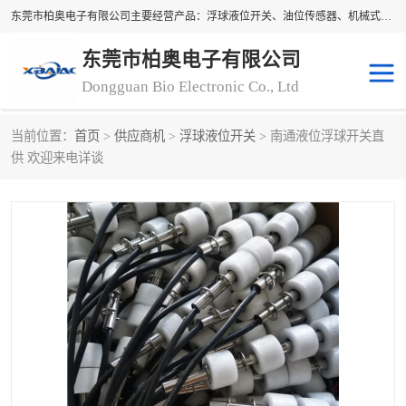
东莞市柏奥电子有限公司主要经营产品：浮球液位开关、油位传感器、机械式油表、浮球液位计、水位控制浮球阀、料位开关，水流开关、油水位控制配套仪表等。柏奥电子，您可信赖的合作伙伴
东莞市柏奥电子有限公司
Dongguan Bio Electronic Co., Ltd
当前位置：
首页
>
供应商机
>
浮球液位开关
> 南通液位浮球开关直
浮球液位开关
油位传感器
供 欢迎来电详谈
机械式油表
水流开关
料位开关
油位表
磁性浮球
浮球阀
磁翻板液位计
转速表