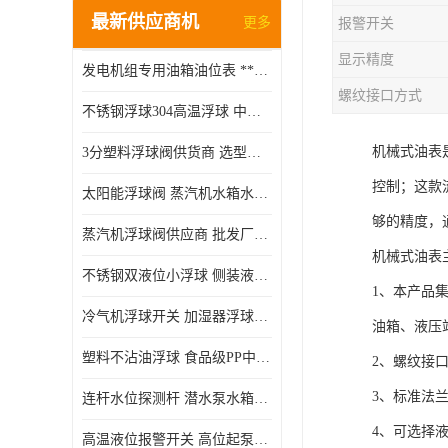
最新供应商机
更多
报警开关
显示精度
发电机组专用油箱油位表 **指针式机械式油表
螺纹接口方式
不锈钢浮球304高温浮球 中空磁性浮球 规格齐全
机械式油表
3分塑料浮球阀供货商 选型说明
控制；这款
太阳能浮球阀 蒸汽机水箱水位控制阀 规格齐全
够的精度，
蒸汽机浮球阀供应商 批发厂家 支持定制
机械式油表
不锈钢双液位小浮球 侧装液位开关 金属304/316材质
1、本产品
冷气机浮球开关 加湿器浮球磁环 闪电发货
油箱、液压
塑料不沾油浮球 食品级PP中空浮球302514
2、螺纹接口方式
3、标准法
连杆水位探测杆 潜水泵水箱水位控制器 非标定制
4、可选择
高温液位报警开关 高位起泵低水位停泵 不锈钢浮球开关