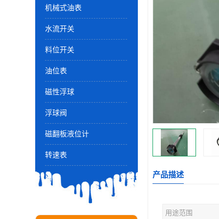
机械式油表
水流开关
料位开关
油位表
磁性浮球
浮球阀
磁翻板液位计
转速表
产品描述
用途范围