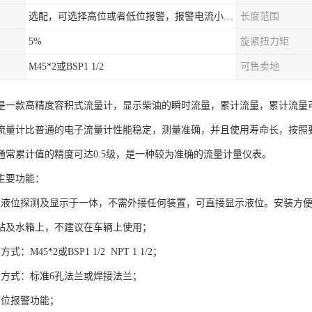
选配，可选择高位或者低位报警，报警电流小于500mA，报警点可设在9/10和1/10位置
长度范围
5%
旋紧扭力矩
M45*2或BSP1 1/2
可售卖地
是一款高精度容积式流量计，显示柴油的瞬时流量，累计流量，累计流量可
流量计比普通的电子流量计性能稳定，测量准确，并且使用寿命长，按照
通常累计值的精度可达0.5级，是一种较为准确的流量计量仪表。
主要功能：
集液位探测及显示于一体，不需外接任何装置，可直接显示液位。安装方
站及水箱上，不建议在车辆上使用；
：M45*2或BSP1 1/2 NPT 1 1/2；
兰方式：标准6孔法兰或焊接法兰；
液位报警功能；