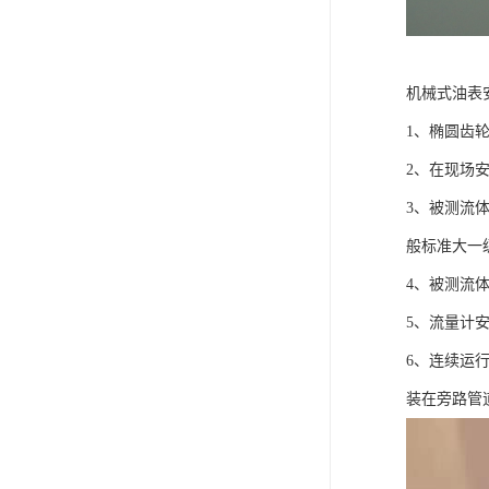
机械式油表
1、椭圆齿
2、在现场
3、被测流
般标准大一
4、被测流
5、流量计
6、连续运
装在旁路管