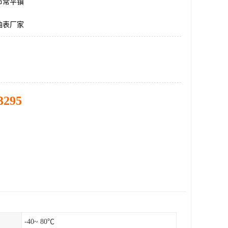
市常平镇
油表厂家
3295
-40~ 80℃