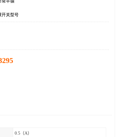
市常平镇
球开关型号
3295
0.5（A）