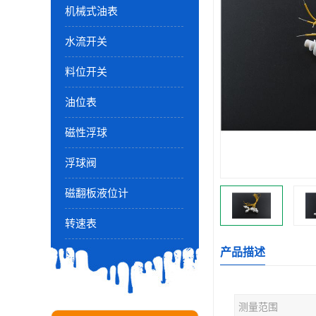
机械式油表
水流开关
料位开关
油位表
磁性浮球
浮球阀
磁翻板液位计
转速表
产品描述
测量范围