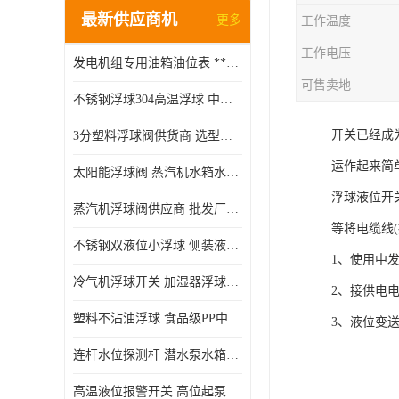
最新供应商机
更多
工作温度
工作电压
发电机组专用油箱油位表 **指针式机械式油表
可售卖地
不锈钢浮球304高温浮球 中空磁性浮球 规格齐全
开关已经成
3分塑料浮球阀供货商 选型说明
运作起来简
太阳能浮球阀 蒸汽机水箱水位控制阀 规格齐全
浮球液位开
蒸汽机浮球阀供应商 批发厂家 支持定制
等将电缆线
不锈钢双液位小浮球 侧装液位开关 金属304/316材质
1、使用中
冷气机浮球开关 加湿器浮球磁环 闪电发货
2、接供电
塑料不沾油浮球 食品级PP中空浮球302514
3、液位变
连杆水位探测杆 潜水泵水箱水位控制器 非标定制
高温液位报警开关 高位起泵低水位停泵 不锈钢浮球开关