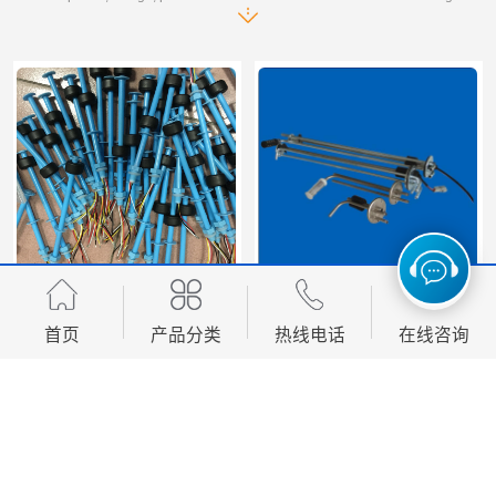
浮球液位开关 液位传感器 防腐塑料浮球开关M10
TN燃油传感器 柴油机发动机多功能吸回油传感器 性能稳定
首页
产品分类
热线电话
在线咨询
您是第
6971048
位访客
版权所有 ©2026-08-09
粤ICP备16018966号
东莞市柏奥电子有限公司
保留所有权
利.
技术支持：
八方资源网
免责声明
管理员入口
网站地图