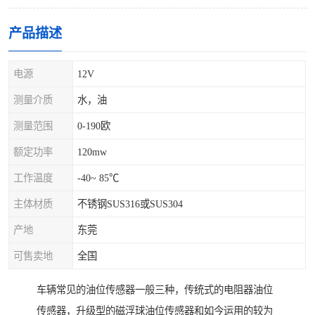
产品描述
电源
12V
测量介质
水，油
测量范围
0-190欧
额定功率
120mw
工作温度
-40~ 85℃
主体材质
不锈钢SUS316或SUS304
产地
东莞
可售卖地
全国
车辆常见的油位传感器一般三种，传统式的电阻器油位
传感器，升级型的磁浮球油位传感器和如今运用的较为