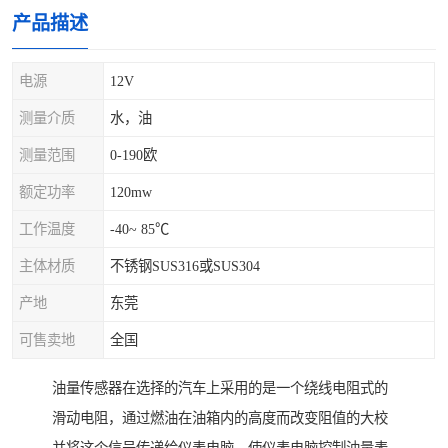
产品描述
电源
12V
测量介质
水，油
测量范围
0-190欧
额定功率
120mw
工作温度
-40~ 85℃
主体材质
不锈钢SUS316或SUS304
产地
东莞
可售卖地
全国
油量传感器在选择的汽车上采用的是一个绕线电阻式的
滑动电阻，通过燃油在油箱内的高度而改变阻值的大校