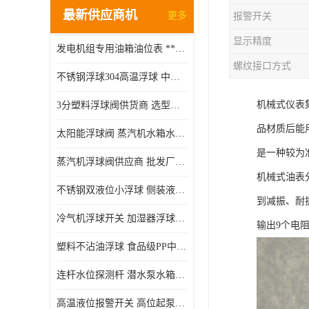
最新供应商机
更多
报警开关
显示精度
发电机组专用油箱油位表 **指针式机械式油表
螺纹接口方式
不锈钢浮球304高温浮球 中空磁性浮球 规格齐全
机械式仪表
3分塑料浮球阀供货商 选型说明
品材质后能
太阳能浮球阀 蒸汽机水箱水位控制阀 规格齐全
是一种较为
蒸汽机浮球阀供应商 批发厂家 支持定制
机械式油表
不锈钢双液位小浮球 侧装液位开关 金属304/316材质
到减振、耐
冷气机浮球开关 加湿器浮球磁环 闪电发货
输出9个电
塑料不沾油浮球 食品级PP中空浮球302514
连杆水位探测杆 潜水泵水箱水位控制器 非标定制
高温液位报警开关 高位起泵低水位停泵 不锈钢浮球开关