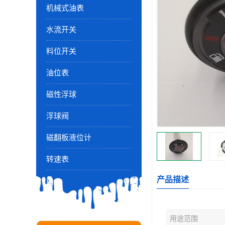
机械式油表
水流开关
料位开关
油位表
磁性浮球
浮球阀
磁翻板液位计
转速表
产品描述
用途范围