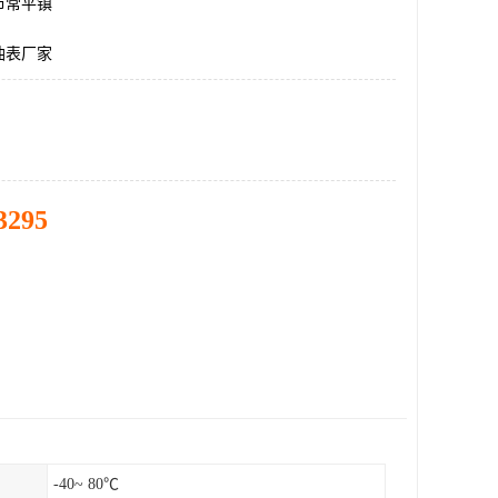
市常平镇
油表厂家
3295
-40~ 80℃