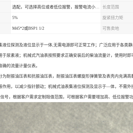
选配，可选择高位或者低位报警，报警电流小于500mA，报警点可设在9/10和1/10位置
长度范围
5%
旋紧扭力矩
M45*2或BSP1 1/2
可售卖地
集液位探测及液位显示于一体,无需电源即可正常工作；广泛应用于各类静
用于尿素液；机械式汽油表按照要求正确安装后的柴油流量计，使用时即可
准确的流量计量仪表。
分为耐振油压表和抗振油压表，耐振油压表螺旋形弹簧管及表壳内充满高
振作用，以减少指针颤动；机械式油表集液位探测及显示于—体，不需外
阻信号，根据客户需求定制阻值范围，可根据客户需要增加高、低位报警