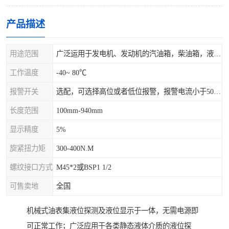
产品描述
用途范围
广泛运用于发电机、发动机的汽油箱，柴油箱，液压站，水箱上
工作温度
-40~ 80℃
报警开关
选配，可选择高位或者低位报警，报警电流小于500mA，报警点可设在9/10和1/10位置
长度范围
100mm-940mm
显示精度
5%
旋紧扭力矩
300-400N.M
螺纹接口方式
M45*2或BSP1 1/2
可售卖地
全国
机械式油表集液位探测及液位显示于一体，无需电源即
可正常工作；广泛应用于各类静态液体介质的液位探