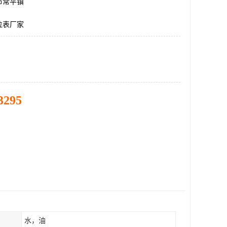
市常平镇
位表厂家
3295
水，油