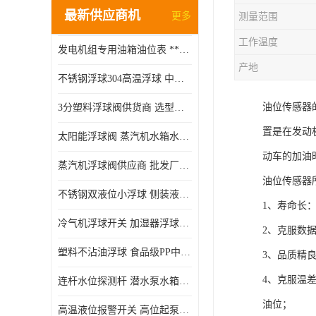
最新供应商机
更多
测量范围
工作温度
发电机组专用油箱油位表 **指针式机械式油表
产地
不锈钢浮球304高温浮球 中空磁性浮球 规格齐全
油位传感器
3分塑料浮球阀供货商 选型说明
置是在发动
太阳能浮球阀 蒸汽机水箱水位控制阀 规格齐全
动车的加油
蒸汽机浮球阀供应商 批发厂家 支持定制
油位传感器
不锈钢双液位小浮球 侧装液位开关 金属304/316材质
1、寿命长
冷气机浮球开关 加湿器浮球磁环 闪电发货
2、克服数
塑料不沾油浮球 食品级PP中空浮球302514
3、品质精
4、克服温
连杆水位探测杆 潜水泵水箱水位控制器 非标定制
油位；
高温液位报警开关 高位起泵低水位停泵 不锈钢浮球开关