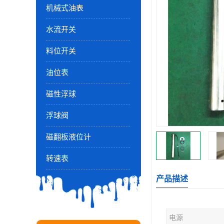
机械式油表
水流开关
料位开关
油位表
磁性浮球
浮球阀
磁翻板液位计
转速表
产品描述
电源