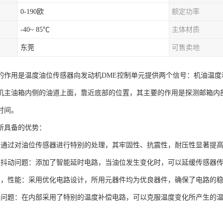
0-190欧
额定功率
-40~ 85℃
主体材质
东莞
可售卖地
的作用是温度油位传感器向发动机DME控制单元提供两个信号：机油温
机主油箱内侧的油道上面，靠近底部的位置，其主要的作用是探测邮箱内
时间。
所具备的优势：
：通过对油位传感器进行特别的处理，其牢固性、抗震性，耐压性显著提
据抖动问题：添加了智能延时电路，当油位发生变化时，可以延缓传感器
良，性能：采用优化电路设计，所用元器件均为优良器件，确保了电路的
差问题：在内部采用了特别的温度补偿电路，可以克服温度变化所产生的