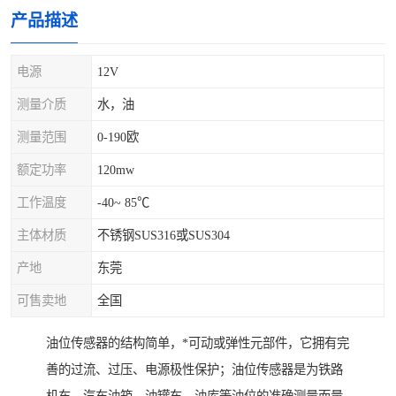
产品描述
电源
12V
测量介质
水，油
测量范围
0-190欧
额定功率
120mw
工作温度
-40~ 85℃
主体材质
不锈钢SUS316或SUS304
产地
东莞
可售卖地
全国
油位传感器的结构简单，*可动或弹性元部件，它拥有完
善的过流、过压、电源极性保护；油位传感器是为铁路