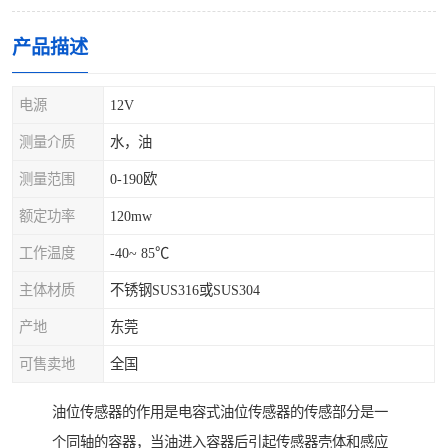
产品描述
电源
12V
测量介质
水，油
测量范围
0-190欧
额定功率
120mw
工作温度
-40~ 85℃
主体材质
不锈钢SUS316或SUS304
产地
东莞
可售卖地
全国
油位传感器的作用是电容式油位传感器的传感部分是一
个同轴的容器，当油进入容器后引起传感器壳体和感应