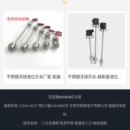
不锈钢浮球液位开关厂家-柏奥
不锈钢浮球开关-赫斯曼液位开关定制-柏奥
您是第
6934618
位访客
版权所有 ©2026-08-07
粤ICP备16018966号
东莞市柏奥电子有限公司
保留所有权
利.
技术支持：
八方资源网
免责声明
管理员入口
网站地图