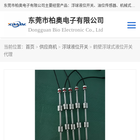
东莞市柏奥电子有限公司主要经营产品：浮球液位开关、油位传感器、机械式油表、浮球液位计、水位控制浮球阀、料位开关，水流开关、油水位控制配套仪表等。柏奥电子，您可信赖的合作伙伴
东莞市柏奥电子有限公司
Dongguan Bio Electronic Co., Ltd
当前位置：
首页
>
供应商机
>
浮球液位开关
> 鹤壁浮球式液位开关
浮球液位开关
油位传感器
代理
机械式油表
水流开关
料位开关
油位表
磁性浮球
浮球阀
磁翻板液位计
转速表