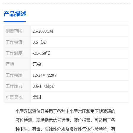
产品描述
测量范围
25-2000CM
工作电流
0.5（A）
工作温度
-35-150℃
产地
东莞
工作电压
12-24V /220V
工作压力
0.6-1（Mpa）
可售卖地
全国
小型浮球液位开关用于各种中小型常压和受压储液罐的
液位检测、现场指示信号远传、液位报警，可适用于各
种卫生、有毒、腐蚀性介质及爆炸性气体危险场所；有