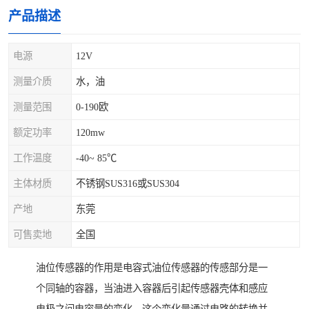
产品描述
电源
12V
测量介质
水，油
测量范围
0-190欧
额定功率
120mw
工作温度
-40~ 85℃
主体材质
不锈钢SUS316或SUS304
产地
东莞
可售卖地
全国
油位传感器的作用是电容式油位传感器的传感部分是一
个同轴的容器，当油进入容器后引起传感器壳体和感应