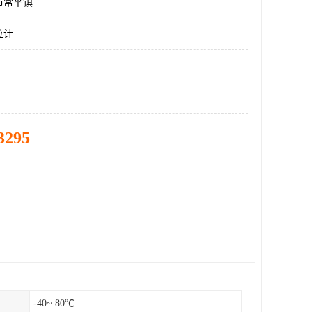
市常平镇
位计
3295
-40~ 80℃