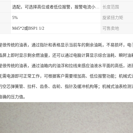
选配，可选择高位或者低位报警，报警电流小于500mA，报警点可设在9/10和1/10位置
长度范围
5%
旋紧扭力矩
M45*2或BSP1 1/2
可售卖地
是很传统的油表，通过指针和表格显示当前车的剩余油耗，不易损坏，电
晶屏上即时显示剩余燃油量，还可以通过电脑计算显示综合油耗、瞬时油
是很传统的油表，通过油箱内的油浮和拉线来感应油液水平面的高低，进
无需电源即可正常工作，可根据客户需要增加高、低位报警功能；机械式
的空芯弹簧管、拉杆、齿条、齿轮、指针及缓冲机构等；机械式油表检测
准确的压力值。