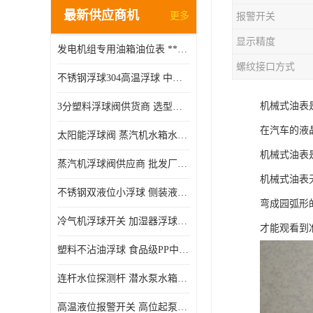
最新供应商机
更多
报警开关
显示精度
发电机组专用油箱油位表 **指针式机械式油表
螺纹接口方式
不锈钢浮球304高温浮球 中空磁性浮球 规格齐全
机械式油表
3分塑料浮球阀供货商 选型说明
在汽车的液
太阳能浮球阀 蒸汽机水箱水位控制阀 规格齐全
机械式油表
蒸汽机浮球阀供应商 批发厂家 支持定制
机械式油表
不锈钢双液位小浮球 侧装液位开关 金属304/316材质
弯成园弧形
冷气机浮球开关 加湿器浮球磁环 闪电发货
才能观看到
塑料不沾油浮球 食品级PP中空浮球302514
连杆水位探测杆 潜水泵水箱水位控制器 非标定制
高温液位报警开关 高位起泵低水位停泵 不锈钢浮球开关