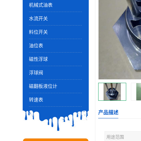
机械式油表
水流开关
料位开关
油位表
磁性浮球
浮球阀
磁翻板液位计
转速表
产品描述
用途范围