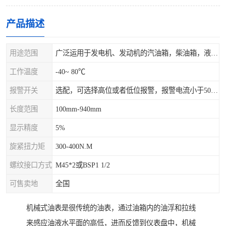
产品描述
用途范围
广泛运用于发电机、发动机的汽油箱，柴油箱，液压站，水箱上
工作温度
-40~ 80℃
报警开关
选配，可选择高位或者低位报警，报警电流小于500mA，报警点可设在9/10和1/10位置
长度范围
100mm-940mm
显示精度
5%
旋紧扭力矩
300-400N.M
螺纹接口方式
M45*2或BSP1 1/2
可售卖地
全国
机械式油表是很传统的油表，通过油箱内的油浮和拉线
来感应油液水平面的高低，进而反馈到仪表盘中，机械