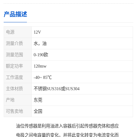
产品描述
电源
12V
测量介质
水，油
测量范围
0-190欧
额定功率
120mw
工作温度
-40~ 85℃
主体材质
不锈钢SUS316或SUS304
产地
东莞
可售卖地
全国
油位传感器是利用油进入容器后引起传感器壳体和感应
电极之间电容量的变化，并将此变化转变为电流变化而