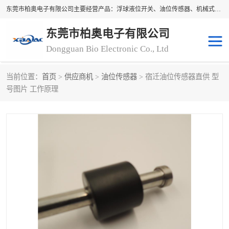
东莞市柏奥电子有限公司主要经营产品：浮球液位开关、油位传感器、机械式油表、浮球液位计、水位控制浮球阀、料位开关，水流开关、油水位控制配套仪表等。柏奥电子，您可信赖的合作伙伴
东莞市柏奥电子有限公司
Dongguan Bio Electronic Co., Ltd
当前位置：
首页
>
供应商机
>
油位传感器
> 宿迁油位传感器直供 型
浮球液位开关
油位传感器
号图片 工作原理
机械式油表
水流开关
料位开关
油位表
磁性浮球
浮球阀
磁翻板液位计
转速表