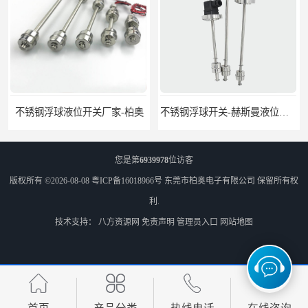
不锈钢浮球液位开关厂家-柏奥
不锈钢浮球开关-赫斯曼液位开关定制-柏奥
您是第
6939978
位访客
版权所有 ©2026-08-08
粤ICP备16018966号
东莞市柏奥电子有限公司
保留所有权
利.
技术支持：
八方资源网
免责声明
管理员入口
网站地图
浮球开关原理-液位开关种类
水位控制开关-塑料浮球阀供应-柏奥