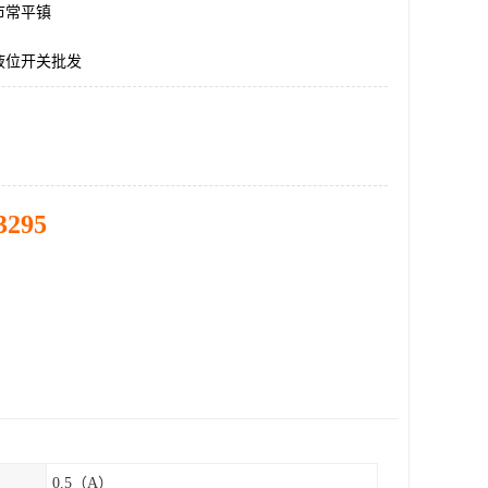
市常平镇
液位开关批发
3295
0.5（A）