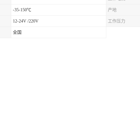
-35-150℃
产地
12-24V /220V
工作压力
全国
关运用重能力与水的浮力的基本原理设计构思而成；关键包含浮漂体，设
断状态的驱动组织，及其与电源开关相接的三芯电缆。
关是一种结构简单、使用方便、安全可靠的液位控制器，它是利用浮球液
的干簧管芯片动作，发出接点开(关)转换信号，广泛应用于造船、造纸、
染料工业、油压机械等。
关安装要求在敞口的容器中测量静态液位时，把液位变送器直接投入到容
(接线盒)固定即可，浮球液位开关使用时还需要注意以下三个方面：
发现异常，应关掉电源，停止使用，进行检查或直接向企业技术部联系；