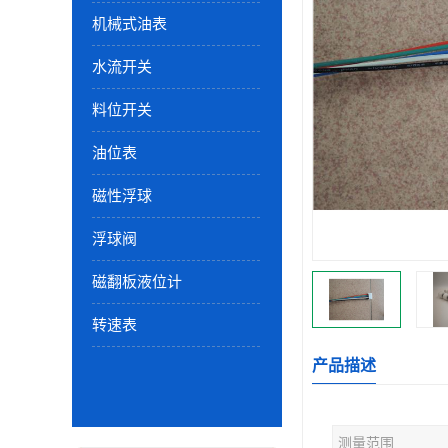
机械式油表
水流开关
料位开关
油位表
磁性浮球
浮球阀
磁翻板液位计
转速表
产品描述
测量范围