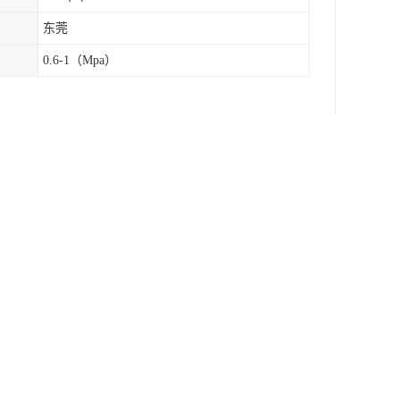
东莞
0.6-1（Mpa）
定在浮漂身体的大空间小型电源开关和能将电源开
位开关的磁性浮子随液位升或降，使传感器检测管
印刷、发电机设备、石油化工、食品工业、水处
器底部，在容器开口处用尼龙带或三脚可调安装架