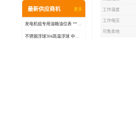
最新供应商机
更多
工作温度
工作电压
发电机组专用油箱油位表 **指针式机械式油表
可售卖地
不锈钢浮球304高温浮球 中空磁性浮球 规格齐全
浮球液位开
3分塑料浮球阀供货商 选型说明
关处在通，
太阳能浮球阀 蒸汽机水箱水位控制阀 规格齐全
浮球液位开
蒸汽机浮球阀供应商 批发厂家 支持定制
内设定位置
不锈钢双液位小浮球 侧装液位开关 金属304/316材质
理、电工、
冷气机浮球开关 加湿器浮球磁环 闪电发货
塑料不沾油浮球 食品级PP中空浮球302514
浮球液位开
等将电缆线
连杆水位探测杆 潜水泵水箱水位控制器 非标定制
1、使用中
高温液位报警开关 高位起泵低水位停泵 不锈钢浮球开关