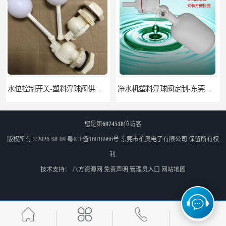
水位控制开关-塑料浮球阀供应-柏奥
净水机塑料浮球阀定制-东莞塑料浮球阀生产厂家
您是第
6974518
位访客
版权所有 ©2026-08-09
粤ICP备16018966号
东莞市柏奥电子有限公司
保留所有权
利.
技术支持：
八方资源网
免责声明
管理员入口
网站地图
供应水流开关-挡板式水流开关DN15DN20
带吸回油传感器 多功能燃油箱油位传感器 生产厂家