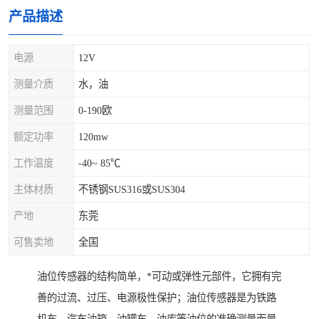
产品描述
电源
12V
测量介质
水，油
测量范围
0-190欧
额定功率
120mw
工作温度
-40~ 85℃
主体材质
不锈钢SUS316或SUS304
产地
东莞
可售卖地
全国
油位传感器的结构简单，*可动或弹性元部件，它拥有完
善的过流、过压、电源极性保护；油位传感器是为铁路