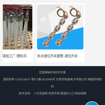
多点液位开关报警-液位开关公司-柏奥
浮球液位开关-美的水位开关-水位计定制-柏奥
您是第
6937421
位访客
版权所有 ©2026-08-07
粤ICP备16018966号
东莞市柏奥电子有限公司
保留所有权
利.
技术支持：
八方资源网
免责声明
管理员入口
网站地图