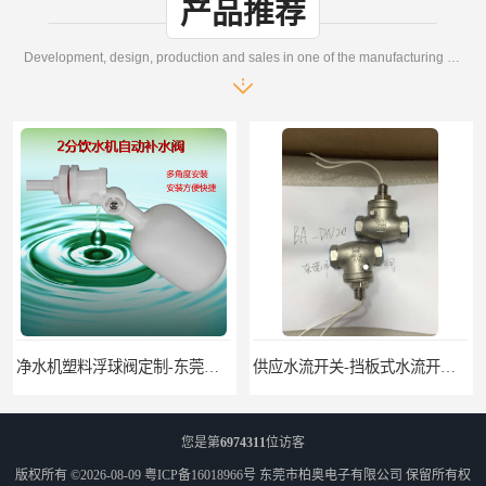
产品推荐
Development, design, production and sales in one of the manufacturing enterprises
净水机塑料浮球阀定制-东莞塑料浮球阀生产厂家
供应水流开关-挡板式水流开关DN15DN20
您是第
6974311
位访客
版权所有 ©2026-08-09
粤ICP备16018966号
东莞市柏奥电子有限公司
保留所有权