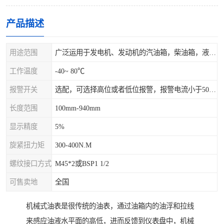
产品描述
用途范围
广泛运用于发电机、发动机的汽油箱，柴油箱，液压站，水箱上
工作温度
-40~ 80℃
报警开关
选配，可选择高位或者低位报警，报警电流小于500mA，报警点可设在9/10和1/10位置
长度范围
100mm-940mm
显示精度
5%
旋紧扭力矩
300-400N.M
螺纹接口方式
M45*2或BSP1 1/2
可售卖地
全国
机械式油表是很传统的油表，通过油箱内的油浮和拉线
来感应油液水平面的高低，进而反馈到仪表盘中，机械