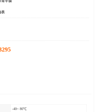
市常平镇
油表
3295
-40~ 80℃