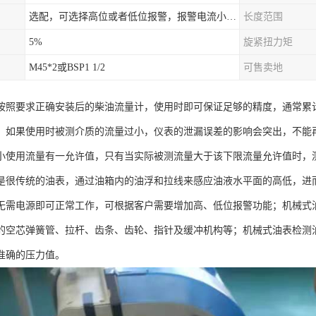
选配，可选择高位或者低位报警，报警电流小于500mA，报警点可设在9/10和1/10位置
长度范围
5%
旋紧扭力矩
M45*2或BSP1 1/2
可售卖地
按照要求正确安装后的柴油流量计，使用时即可保证足够的精度，通常累计
，如果使用时被测介质的流量过小，仪表的泄漏误差的影响会突出，不能
小使用流量有一允许值，只有当实际被测流量大于该下限流量允许值时，
是很传统的油表，通过油箱内的油浮和拉线来感应油液水平面的高低，进
无需电源即可正常工作，可根据客户需要增加高、低位报警功能；机械式
的空芯弹簧管、拉杆、齿条、齿轮、指针及缓冲机构等；机械式油表检测
准确的压力值。