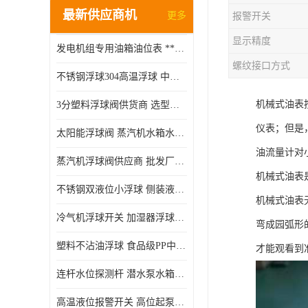
最新供应商机
更多
报警开关
显示精度
发电机组专用油箱油位表 **指针式机械式油表
螺纹接口方式
不锈钢浮球304高温浮球 中空磁性浮球 规格齐全
机械式油表
3分塑料浮球阀供货商 选型说明
仪表；但是
太阳能浮球阀 蒸汽机水箱水位控制阀 规格齐全
油流量计对
蒸汽机浮球阀供应商 批发厂家 支持定制
机械式油表
不锈钢双液位小浮球 侧装液位开关 金属304/316材质
机械式油表
冷气机浮球开关 加湿器浮球磁环 闪电发货
弯成园弧形
塑料不沾油浮球 食品级PP中空浮球302514
才能观看到
连杆水位探测杆 潜水泵水箱水位控制器 非标定制
高温液位报警开关 高位起泵低水位停泵 不锈钢浮球开关