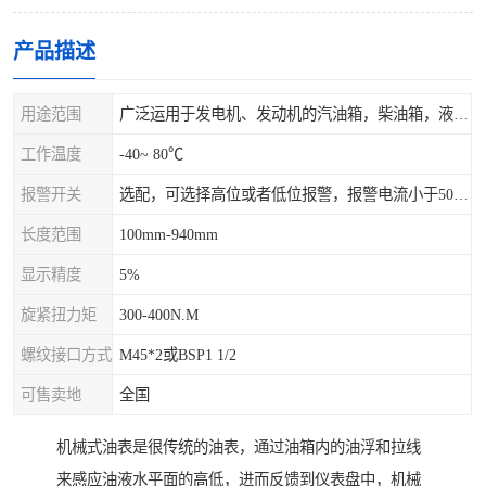
产品描述
用途范围
广泛运用于发电机、发动机的汽油箱，柴油箱，液压站，水箱上
工作温度
-40~ 80℃
报警开关
选配，可选择高位或者低位报警，报警电流小于500mA，报警点可设在9/10和1/10位置
长度范围
100mm-940mm
显示精度
5%
旋紧扭力矩
300-400N.M
螺纹接口方式
M45*2或BSP1 1/2
可售卖地
全国
机械式油表是很传统的油表，通过油箱内的油浮和拉线
来感应油液水平面的高低，进而反馈到仪表盘中，机械