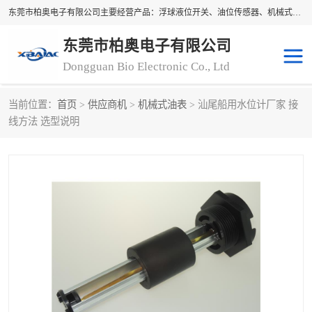
东莞市柏奥电子有限公司主要经营产品：浮球液位开关、油位传感器、机械式油表、浮球液位计、水位控制浮球阀、料位开关，水流开关、油水位控制配套仪表等。柏奥电子，您可信赖的合作伙伴
东莞市柏奥电子有限公司
Dongguan Bio Electronic Co., Ltd
当前位置：
首页
>
供应商机
>
机械式油表
> 汕尾船用水位计厂家 接
浮球液位开关
油位传感器
线方法 选型说明
机械式油表
水流开关
料位开关
油位表
磁性浮球
浮球阀
磁翻板液位计
转速表