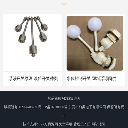
浮球开关原理-液位开关种类
水位控制开关-塑料浮球阀供应-柏奥
您是第
6974735
位访客
版权所有 ©2026-08-09
粤ICP备16018966号
东莞市柏奥电子有限公司
保留所有权
利.
技术支持：
八方资源网
免责声明
管理员入口
网站地图