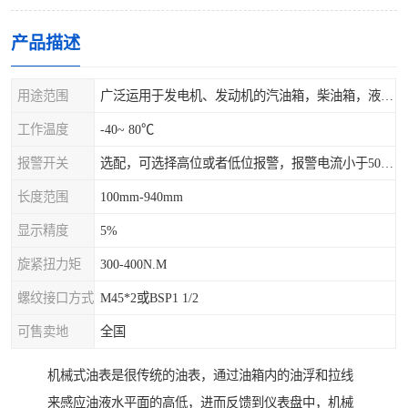
产品描述
用途范围
广泛运用于发电机、发动机的汽油箱，柴油箱，液压站，水箱上
工作温度
-40~ 80℃
报警开关
选配，可选择高位或者低位报警，报警电流小于500mA，报警点可设在9/10和1/10位置
长度范围
100mm-940mm
显示精度
5%
旋紧扭力矩
300-400N.M
螺纹接口方式
M45*2或BSP1 1/2
可售卖地
全国
机械式油表是很传统的油表，通过油箱内的油浮和拉线
来感应油液水平面的高低，进而反馈到仪表盘中，机械