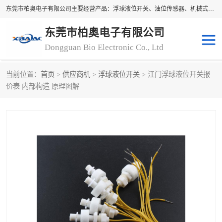
东莞市柏奥电子有限公司主要经营产品：浮球液位开关、油位传感器、机械式油表、浮球液位计、水位控制浮球阀、料位开关，水流开关、油水位控制配套仪表等。柏奥电子，您可信赖的合作伙伴
东莞市柏奥电子有限公司
Dongguan Bio Electronic Co., Ltd
当前位置：
首页
>
供应商机
>
浮球液位开关
> 江门浮球液位开关报
浮球液位开关
油位传感器
价表 内部构造 原理图解
机械式油表
水流开关
料位开关
油位表
磁性浮球
浮球阀
磁翻板液位计
转速表