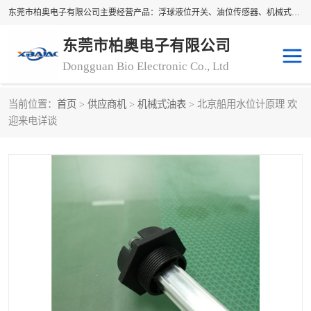
东莞市柏奥电子有限公司主要经营产品：浮球液位开关、油位传感器、机械式油表、浮球液位计、水位控制浮球阀、料位开关，水流开关、油水位控制配套仪表等。柏奥电子，您可信赖的合作伙伴
东莞市柏奥电子有限公司
Dongguan Bio Electronic Co., Ltd
当前位置：
首页
>
供应商机
>
机械式油表
> 北京船用水位计原理 欢
浮球液位开关
油位传感器
迎来电详谈
机械式油表
水流开关
料位开关
油位表
磁性浮球
浮球阀
磁翻板液位计
转速表