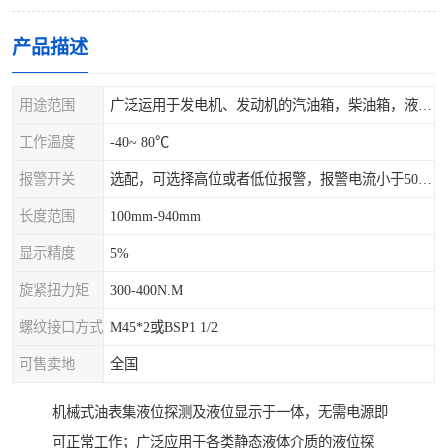
产品描述
用途范围
广泛运用于发电机、发动机的汽油箱，柴油箱，液压站，水箱上
工作温度
-40~ 80℃
报警开关
选配，可选择高位或者低位报警，报警电流小于500mA，报警点可设在9/10和1/10位置
长度范围
100mm-940mm
显示精度
5%
旋紧扭力矩
300-400N.M
螺纹接口方式
M45*2或BSP1 1/2
可售卖地
全国
机械式油表集液位探测及液位显示于一体，无需电源即
可正常工作；广泛应用于各类静态液体介质的液位探