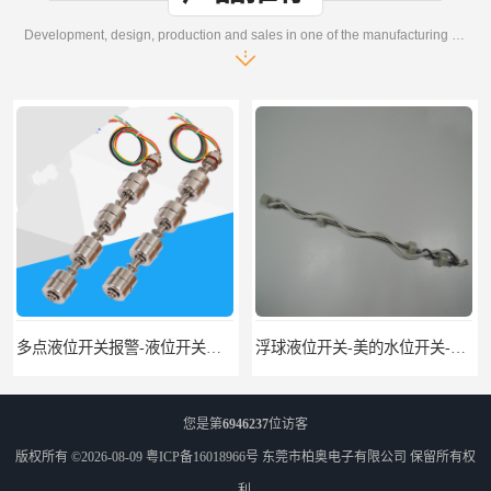
Development, design, production and sales in one of the manufacturing enterprises
多点液位开关报警-液位开关公司-柏奥
浮球液位开关-美的水位开关-水位计定制-柏奥
您是第
6946237
位访客
版权所有 ©2026-08-09
粤ICP备16018966号
东莞市柏奥电子有限公司
保留所有权
利.