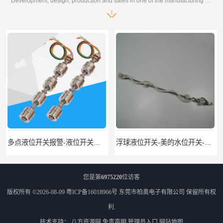
Development, design, production and sales in one of the manufacturing enterprises
多点液位开关报警-液位开关公司-柏奥
浮球液位开关-美的水位开关-水位计定制-柏奥
您是第
6975220
位访客
版权所有 ©2026-08-09
粤ICP备16018966号
东莞市柏奥电子有限公司
保留所有权
利.
技术支持：
八方资源网
免责声明
管理员入口
网站地图