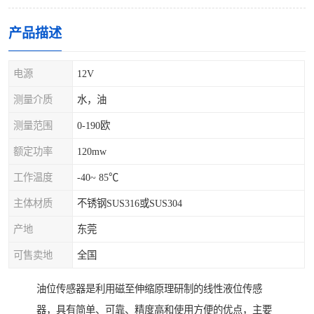
产品描述
电源
12V
测量介质
水，油
测量范围
0-190欧
额定功率
120mw
工作温度
-40~ 85℃
主体材质
不锈钢SUS316或SUS304
产地
东莞
可售卖地
全国
油位传感器是利用磁至伸缩原理研制的线性液位传感
器，具有简单、可靠、精度高和使用方便的优点，主要