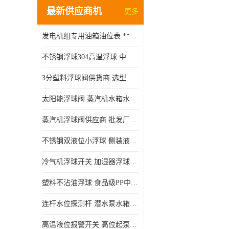
最新供应商机
更多
发电机组专用油箱油位表 **指针式机械式油表
不锈钢浮球304高温浮球 中空磁性浮球 规格齐全
3分塑料浮球阀供货商 选型说明
太阳能浮球阀 蒸汽机水箱水位控制阀 规格齐全
蒸汽机浮球阀供应商 批发厂家 支持定制
不锈钢双液位小浮球 侧装液位开关 金属304/316材质
冷气机浮球开关 加湿器浮球磁环 闪电发货
塑料不沾油浮球 食品级PP中空浮球302514
连杆水位探测杆 潜水泵水箱水位控制器 非标定制
高温液位报警开关 高位起泵低水位停泵 不锈钢浮球开关