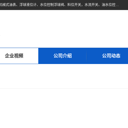
东莞市柏奥电子有限公司主要经营产品：浮球液位开关、油位传感器、机械式油表、浮球液位计、水位控制浮球阀、料位开关，水流开关、油水位控制配套仪表等。柏奥电子，您可信赖的合作伙伴
d
企业视频
公司介绍
公司动态